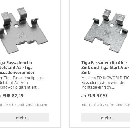
iga Fassadenclip
Tiga Fassadenclip Alu -
delstahl A2 -Tiga
Zink und Tiga Start Alu-
assadenverbinder
Zink
er Tiga Fassadenclip aus
Mit dem FIXINGWORLD TIG
delstahl A2 von
Fassadensystem wird die
xingworld garantiert...
Montage einfach,...
b EUR 82,49
ab EUR 37,95
kl. 19 % USt
zzgl. Versandkosten
inkl. 19 % USt
zzgl. Versandkost
mehr...
mehr...