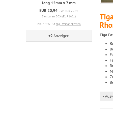
lang 15mm x 7 mm
EUR 20,94
UVP EUR 29,95
Tig
Sie sparen 30% (EUR 9,01)
Rho
inkl. 19 % USt
zzgl. Versandkosten
Tiga Fa
+2
Anzeigen
B
B
F
Fa
B
M
Z
B
- Aus