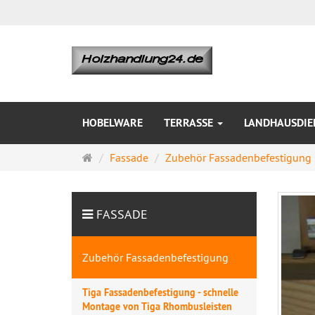
HOBELWARE
TERRASSE
LANDHAUSDIE
Startseite
Fassade
Zubehör Fassadenbefestigung
FASSADE
Zubehör Fassadenbefestigung
Tiga Fassadenbefestigung - schnelle
Montage von Tiga Rhombusleisten